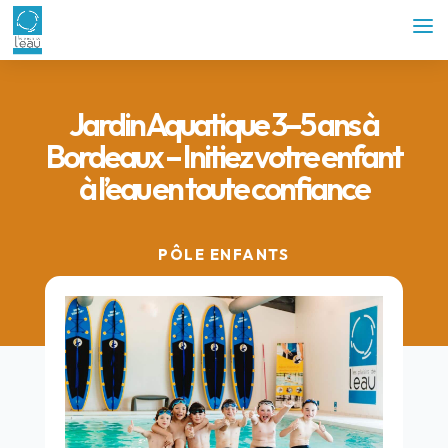
Jardin Aquatique 3–5 ans à
Bordeaux – Initiez votre enfant
à l’eau en toute confiance
PÔLE ENFANTS